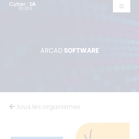
Skip
Toggle
to
Navigat
Exposants
content
Ateliers
ARCAD
SOFTWARE
Conférences
Infos pratiques
Exposer
tous les organismes