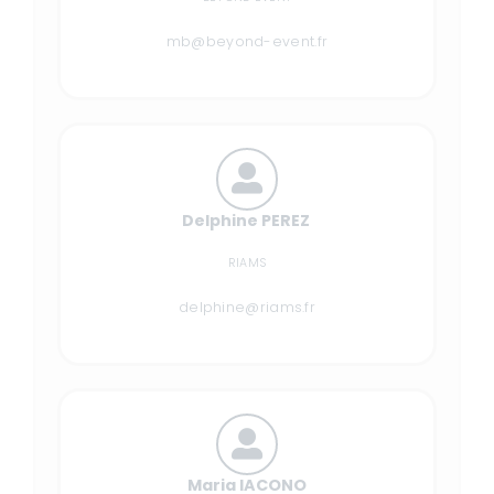
mb@beyond-event.fr
Delphine PEREZ
RIAMS
delphine@riams.fr
Maria IACONO