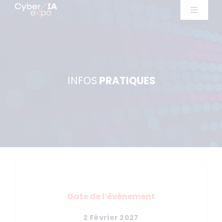
Skip
Toggle
to
Navigat
Exposants
content
Ateliers
INFOS
PRATIQUES
Conférences
Infos pratiques
Exposer
Date de l’événement
2 Février 2027