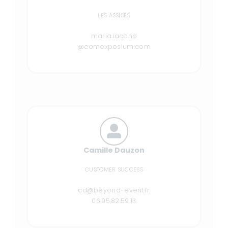
LES ASSISES
maria.iacono
@comexposium.com
Camille Dauzon
CUSTOMER SUCCESS
cd@beyond-event.fr
06.95.82.59.13