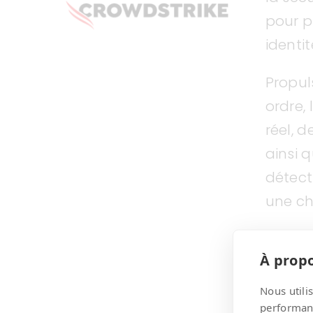
pour pr
identit
Propul
ordre,
réel, 
ainsi q
détect
une ch
Spécia
À propo
unique
des pe
Nous utili
performanc