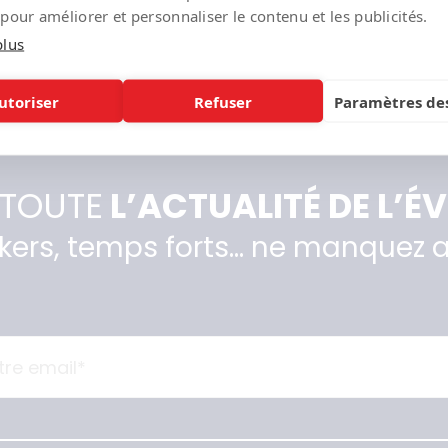
 pour améliorer et personnaliser le contenu et les publicités.
plus
utoriser
Refuser
Paramètres des
 TOUTE
L’ACTUALITÉ DE L’
ers, temps forts… ne manquez a