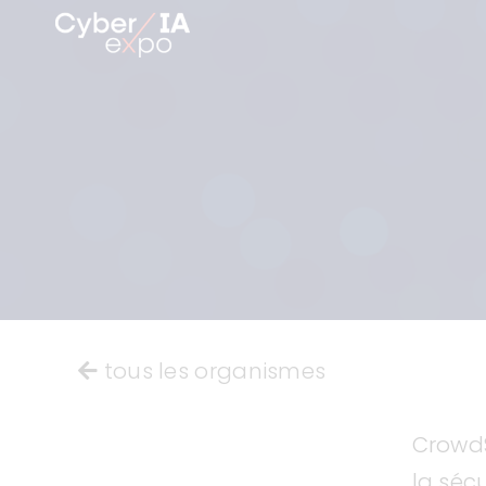
Skip
to
content
tous les organismes
CrowdS
la séc