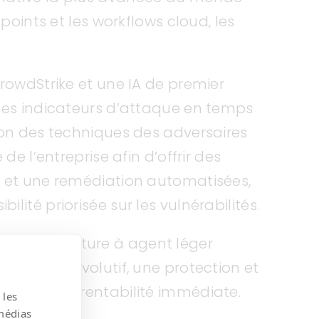
points et les workflows cloud, les
CrowdStrike et une IA de premier
 des indicateurs d’attaque en temps
ion des techniques des adversaires
de l’entreprise afin d’offrir des
n et une remédiation automatisées,
ité priorisée sur les vulnérabilités.
e architecture à agent léger
apide et évolutif, une protection et
ite et une rentabilité immédiate.
 les
 médias