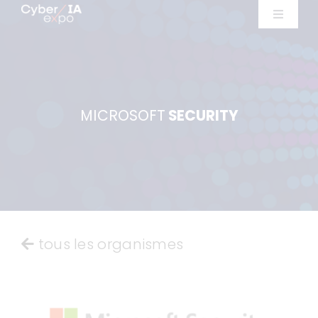
Skip
Toggle
to
Navigat
Exposants
content
Ateliers
MICROSOFT
SECURITY
Conférences
Infos pratiques
Exposer
tous les organismes