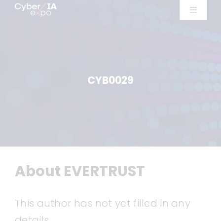
Skip
Toggle
to
Navigat
Exposants
content
Ateliers
CYB0029
Conférences
Infos pratiques
Exposer
About
EVERTRUST
This author has not yet filled in any
details.